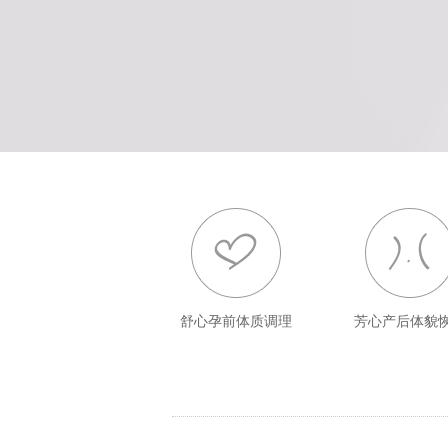
舒心孕前体质调理
芳心产后体貌